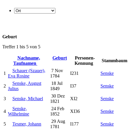
Geburt
Treffer 1 bis 5 von 5
Nachname,
Geburt
Personen-
Stammbaum
Taufnamen
Kennung
Schauer (Szauer),
7 Nov
1
I231
Senske
Eva Rosine
1784
Senske, August
18 Jul
2
I37
Senske
Julius
1849
30 Dez
3
Senske, Michael
XI2
Senske
1821
Senske,
24 Feb
4
XI36
Senske
Wilhelmine
1852
29 Aug
5
Tesmer, Johann
I177
Senske
1781