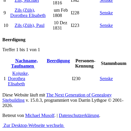
8
Zils, Michael
I342
Senske
1816
Zils (Züls),
um Feb
9
I228
Senske
Dorothea Elisabeth
1808
10 Dez
10
Zils (Züls), Paul
I223
Senske
1831
Beerdigung
Treffer 1 bis 1 von 1
Nachname,
Beerdigung
Personen-
Stammbaum
Taufnamen
Kennung
Kojuske,
1
Dorothea
I230
Senske
Elisabeth
Diese Website läuft mit
The Next Generation of Genealogy
Sitebuilding
v. 15.0.3, programmiert von Darrin Lythgoe © 2001-
2026.
Betreut von
Michael Musolf
. |
Datenschutzerklärung
.
Zur Desktop-Webseite wechseln