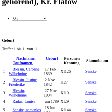
gehörend), Kr. Flatow
Geburt
Treffer 1 bis 11 von 11
Nachname,
Geburt
Personen-
Stammbaum
Taufnamen
Kennung
Blessin, Caroline
17 Feb
1
XI126
Senske
Wilhelmine
1839
Blessin, Justine
2 Nov
2
I127
Senske
Friederike
1842
Blessin,
27 Nov
3
XI19
Senske
Wilhelmine
1834
4
Radaz, Louise
um 1789
XI29
Senske
18 Jun
5
Senske, namenlos
XI144
Senske