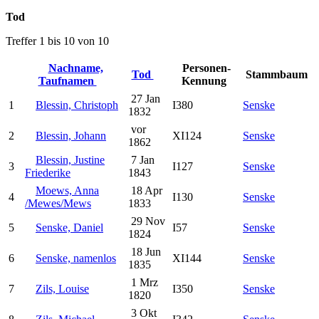
Tod
Treffer 1 bis 10 von 10
Nachname,
Personen-
Tod
Stammbaum
Taufnamen
Kennung
27 Jan
1
Blessin, Christoph
I380
Senske
1832
vor
2
Blessin, Johann
XI124
Senske
1862
Blessin, Justine
7 Jan
3
I127
Senske
Friederike
1843
Moews, Anna
18 Apr
4
I130
Senske
/Mewes/Mews
1833
29 Nov
5
Senske, Daniel
I57
Senske
1824
18 Jun
6
Senske, namenlos
XI144
Senske
1835
1 Mrz
7
Zils, Louise
I350
Senske
1820
3 Okt