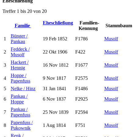
Eheschließung
Treffer 1 bis 20 von 20
Eheschließung
Familien-
Familie
Stammbaum
Kennung
Bünger /
1
19 Feb 1852
F1786
Musolf
Pankau
Feddeck /
2
22 Okt 1906
F422
Musolf
Musolf
Hackert /
3
16 Nov 1812
F1677
Musolf
Hennig
Hoppe /
4
9 Nov 1817
F2575
Musolf
Papenfuss
5
Nelke / Hinz
31 Jan 1841
F1486
Musolf
Pankau /
6
6 Nov 1837
F2925
Musolf
Hoppe
Pankau /
7
25 Nov 1839
F2594
Musolf
Papenfuss
Papenfuss /
8
1 Aug 1814
F751
Musolf
Pukownik
Renk /