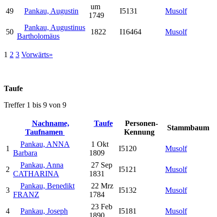
um
49
Pankau, Augustin
I5131
Musolf
1749
Pankau, Augustinus
50
1822
I16464
Musolf
Bartholomäus
1
2
3
Vorwärts»
Taufe
Treffer 1 bis 9 von 9
Nachname,
Taufe
Personen-
Stammbaum
Taufnamen
Kennung
Pankau, ANNA
1 Okt
1
I5120
Musolf
Barbara
1809
Pankau, Anna
27 Sep
2
I5121
Musolf
CATHARINA
1831
Pankau, Benedikt
22 Mrz
3
I5132
Musolf
FRANZ
1784
23 Feb
4
Pankau, Joseph
I5181
Musolf
1890