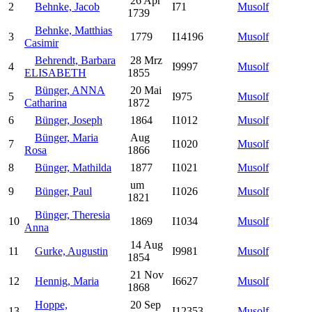
26 Apr
2
Behnke, Jacob
I71
Musolf
1739
Behnke, Matthias
3
1779
I14196
Musolf
Casimir
Behrendt, Barbara
28 Mrz
4
I9997
Musolf
ELISABETH
1855
Bünger, ANNA
20 Mai
5
I975
Musolf
Catharina
1872
6
Bünger, Joseph
1864
I1012
Musolf
Bünger, Maria
Aug
7
I1020
Musolf
Rosa
1866
8
Bünger, Mathilda
1877
I1021
Musolf
um
9
Bünger, Paul
I1026
Musolf
1821
Bünger, Theresia
10
1869
I1034
Musolf
Anna
14 Aug
11
Gurke, Augustin
I9981
Musolf
1854
21 Nov
12
Hennig, Maria
I6627
Musolf
1868
Hoppe,
20 Sep
13
I12353
Musolf