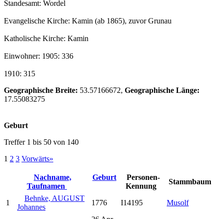
Standesamt: Wordel
Evangelische Kirche: Kamin (ab 1865), zuvor Grunau
Katholische Kirche: Kamin
Einwohner: 1905: 336
1910: 315
Geographische Breite:
53.57166672,
Geographische Länge:
17.55083275
Geburt
Treffer 1 bis 50 von 140
1
2
3
Vorwärts»
Nachname,
Geburt
Personen-
Stammbaum
Taufnamen
Kennung
Behnke, AUGUST
1
1776
I14195
Musolf
Johannes