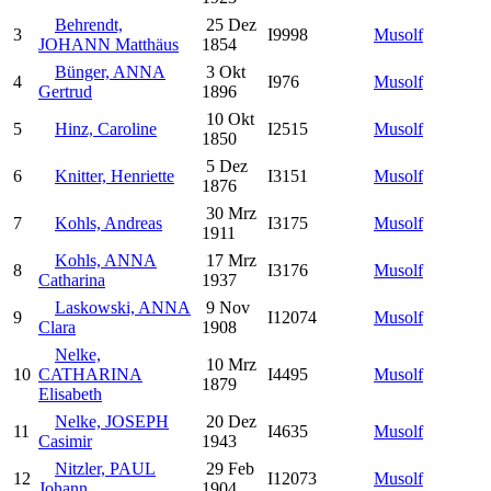
Behrendt,
25 Dez
3
I9998
Musolf
JOHANN Matthäus
1854
Bünger, ANNA
3 Okt
4
I976
Musolf
Gertrud
1896
10 Okt
5
Hinz, Caroline
I2515
Musolf
1850
5 Dez
6
Knitter, Henriette
I3151
Musolf
1876
30 Mrz
7
Kohls, Andreas
I3175
Musolf
1911
Kohls, ANNA
17 Mrz
8
I3176
Musolf
Catharina
1937
Laskowski, ANNA
9 Nov
9
I12074
Musolf
Clara
1908
Nelke,
10 Mrz
10
CATHARINA
I4495
Musolf
1879
Elisabeth
Nelke, JOSEPH
20 Dez
11
I4635
Musolf
Casimir
1943
Nitzler, PAUL
29 Feb
12
I12073
Musolf
Johann
1904