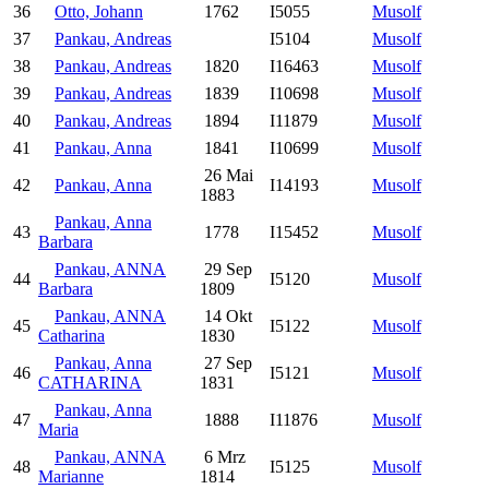
36
Otto, Johann
1762
I5055
Musolf
37
Pankau, Andreas
I5104
Musolf
38
Pankau, Andreas
1820
I16463
Musolf
39
Pankau, Andreas
1839
I10698
Musolf
40
Pankau, Andreas
1894
I11879
Musolf
41
Pankau, Anna
1841
I10699
Musolf
26 Mai
42
Pankau, Anna
I14193
Musolf
1883
Pankau, Anna
43
1778
I15452
Musolf
Barbara
Pankau, ANNA
29 Sep
44
I5120
Musolf
Barbara
1809
Pankau, ANNA
14 Okt
45
I5122
Musolf
Catharina
1830
Pankau, Anna
27 Sep
46
I5121
Musolf
CATHARINA
1831
Pankau, Anna
47
1888
I11876
Musolf
Maria
Pankau, ANNA
6 Mrz
48
I5125
Musolf
Marianne
1814