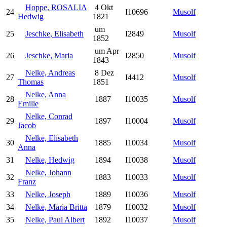
Hoppe, ROSALIA
4 Okt
24
I10696
Musolf
Hedwig
1821
um
25
Jeschke, Elisabeth
I2849
Musolf
1852
um Apr
26
Jeschke, Maria
I2850
Musolf
1843
Nelke, Andreas
8 Dez
27
I4412
Musolf
Thomas
1851
Nelke, Anna
28
1887
I10035
Musolf
Emilie
Nelke, Conrad
29
1897
I10004
Musolf
Jacob
Nelke, Elisabeth
30
1885
I10034
Musolf
Anna
31
Nelke, Hedwig
1894
I10038
Musolf
Nelke, Johann
32
1883
I10033
Musolf
Franz
33
Nelke, Joseph
1889
I10036
Musolf
34
Nelke, Maria Britta
1879
I10032
Musolf
35
Nelke, Paul Albert
1892
I10037
Musolf