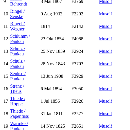
9
3 Mai 1807
F3769
Musolf
Behrendt
Ringel /
10
9 Aug 1932
F2292
Musolf
Senske
Ringel /
11
1814
F2142
Musolf
Wegner
Schlumm /
12
23 Okt 1854
F4088
Musolf
Pankau
Schulz /
13
25 Nov 1839
F2924
Musolf
Pankau
Schulz /
14
28 Nov 1843
F3703
Musolf
Pankau
Senkse /
15
13 Jun 1908
F3929
Musolf
Pankau
Stranz /
16
6 Mai 1894
F3050
Musolf
Theus
Thiede /
17
1 Jul 1856
F2926
Musolf
Hoppe
Thiede /
18
31 Jan 1811
F2577
Musolf
Papenfuss
Warmke /
19
14 Nov 1825
F2651
Musolf
Pankau