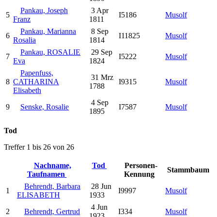
Pankau, Joseph
3 Apr
5
I5186
Musolf
Franz
1811
Pankau, Marianna
8 Sep
6
I11825
Musolf
Rosalia
1814
Pankau, ROSALIE
29 Sep
7
I5222
Musolf
Eva
1824
Papenfuss,
31 Mrz
8
CATHARINA
I9315
Musolf
1788
Elisabeth
4 Sep
9
Senske, Rosalie
I7587
Musolf
1895
Tod
Treffer 1 bis 26 von 26
Nachname,
Tod
Personen-
Stammbaum
Taufnamen
Kennung
Behrendt, Barbara
28 Jun
1
I9997
Musolf
ELISABETH
1933
4 Jun
2
Behrendt, Gertrud
I334
Musolf
1923