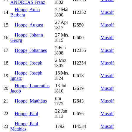
ANDREAS Franz
1802
Hoppe, Anna
22 Mai
14
I12352
Musolf
Barbara
1800
27 Apr
15
Hoppe, August
I2550
Musolf
1817
Hoppe, Johann
27 Mrz
16
I2600
Musolf
Georg
1815
2 Feb
17
Hoppe, Johannes
I12355
Musolf
1808
2 Mrz
18
Hoppe, Joseph
I12354
Musolf
1805
Hoppe, Joseph
16 Mrz
19
I2618
Musolf
Ignatz
1824
Hoppe, Laurentius
13 Jul
20
I2619
Musolf
Jacob
1810
um
21
Hoppe, Matthäus
I2643
Musolf
1775
22 Jan
22
Hoppe, Paul
I2656
Musolf
1813
Hoppe, Paul
23
1792
I14534
Musolf
Matthias