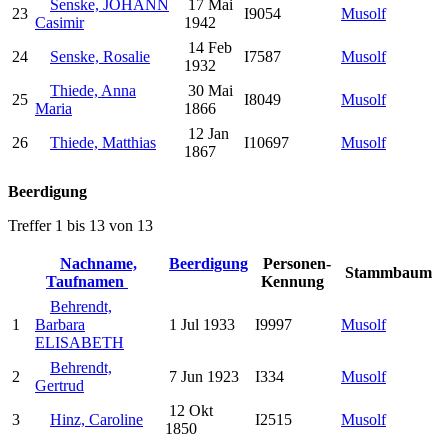
Senske, JOHANN
17 Mai
23
I9054
Musolf
Casimir
1942
14 Feb
24
Senske, Rosalie
I7587
Musolf
1932
Thiede, Anna
30 Mai
25
I8049
Musolf
Maria
1866
12 Jan
26
Thiede, Matthias
I10697
Musolf
1867
Beerdigung
Treffer 1 bis 13 von 13
Nachname,
Beerdigung
Personen-
Stammbaum
Taufnamen
Kennung
Behrendt,
1
Barbara
1 Jul 1933
I9997
Musolf
ELISABETH
Behrendt,
2
7 Jun 1923
I334
Musolf
Gertrud
12 Okt
3
Hinz, Caroline
I2515
Musolf
1850