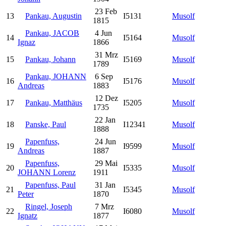
23 Feb
13
Pankau, Augustin
I5131
Musolf
1815
Pankau, JACOB
4 Jun
14
I5164
Musolf
Ignaz
1866
31 Mrz
15
Pankau, Johann
I5169
Musolf
1789
Pankau, JOHANN
6 Sep
16
I5176
Musolf
Andreas
1883
12 Dez
17
Pankau, Matthäus
I5205
Musolf
1735
22 Jan
18
Panske, Paul
I12341
Musolf
1888
Papenfuss,
24 Jun
19
I9599
Musolf
Andreas
1887
Papenfuss,
29 Mai
20
I5335
Musolf
JOHANN Lorenz
1911
Papenfuss, Paul
31 Jan
21
I5345
Musolf
Peter
1870
Ringel, Joseph
7 Mrz
22
I6080
Musolf
Ignatz
1877