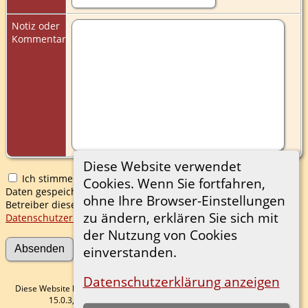
Notiz oder
Kommentar:
Diese Website verwendet
Ich stimme zu, dass meine hier erfassten persönlichen
Cookies. Wenn Sie fortfahren,
Daten gespeichert werden. Ich verstehe, dass ich jederzeit den
ohne Ihre Browser-Einstellungen
Betreiber dieser Website bitten kann, diese Daten zu löschen.
zu ändern, erklären Sie sich mit
Datenschutzerklärung
der Nutzung von Cookies
einverstanden.
Datenschutzerklärung anzeigen
Diese Website läuft mit
The Next Generation of Genealogy Sitebuilding
v.
15.0.3, programmiert von Darrin Lythgoe © 2001-2026.