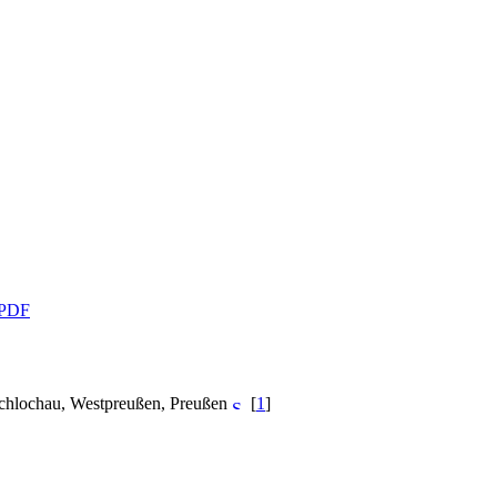
PDF
Schlochau, Westpreußen, Preußen
[
1
]