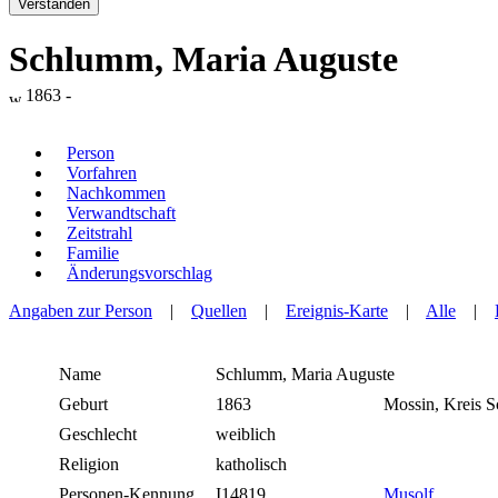
Verstanden
Schlumm, Maria Auguste
1863 -
Person
Vorfahren
Nachkommen
Verwandtschaft
Zeitstrahl
Familie
Änderungsvorschlag
Angaben zur Person
|
Quellen
|
Ereignis-Karte
|
Alle
|
Name
Schlumm
,
Maria Auguste
Geburt
1863
Mossin, Kreis 
Geschlecht
weiblich
Religion
katholisch
Personen-Kennung
I14819
Musolf