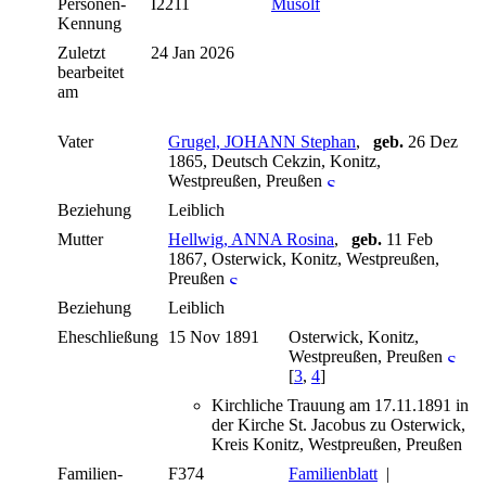
Personen-
I2211
Musolf
Kennung
Zuletzt
24 Jan 2026
bearbeitet
am
Vater
Grugel, JOHANN Stephan
,
geb.
26 Dez
1865, Deutsch Cekzin, Konitz,
Westpreußen, Preußen
Beziehung
Leiblich
Mutter
Hellwig, ANNA Rosina
,
geb.
11 Feb
1867, Osterwick, Konitz, Westpreußen,
Preußen
Beziehung
Leiblich
Eheschließung
15 Nov 1891
Osterwick, Konitz,
Westpreußen, Preußen
[
3
,
4
]
Kirchliche Trauung am 17.11.1891 in
der Kirche St. Jacobus zu Osterwick,
Kreis Konitz, Westpreußen, Preußen
Familien-
F374
Familienblatt
|