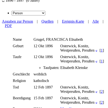
1896 - 1897 (0 Jahre)
Angaben zur Person
|
Quellen
|
Ereignis-Karte
|
Alle
|
PDF
Name
Grugel
,
FRANCISCA Elisabeth
Geburt
12 Okt 1896
Osterwick, Konitz,
Westpreußen, Preußen
[
1
]
Taufe
12 Okt 1896
Osterwick, Konitz,
Westpreußen, Preußen
[
1
]
Taufpaten: Elisabeth Klenske
Geschlecht
weiblich
Religion
katholisch
Tod
12 Feb 1897
Osterwick, Konitz,
Westpreußen, Preußen
[
2
]
Beerdigung
15 Feb 1897
Osterwick, Konitz,
Westpreußen, Preußen
[
2
]