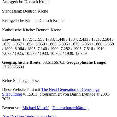
Amtsgericht: Deutsch Krone
Standesamt: Deutsch Krone
Evangelische Kirche: Deutsch Krone
Katholische Kirche: Deutsch Krone
Einwohner: 1772: 1.155 / 1783: 1.448 / 1804: 2.433 / 1821: 2.504 /
1839: 3.057 / 1854: 5.850 / 1865: 6.305 / 1875: 6.064 / 1880: 6.568
/ 1890: 6.964 / 1895: 7.140 / 1900: 7.282 / 1905: 7.516 / 1910:
7.673 / 1925: 10.579 / 1933: 10.762 / 1939: 13.359
Geographische Breite:
53.61166763,
Geographische Länge:
17.70305634
Keine Suchergebnisse.
Diese Website läuft mit
The Next Generation of Genealogy
Sitebuilding
v. 15.0.3, programmiert von Darrin Lythgoe © 2001-
2026.
Betreut von
Michael Musolf
. |
Datenschutzerklärung
.
Zur Desktop-Webseite wechseln