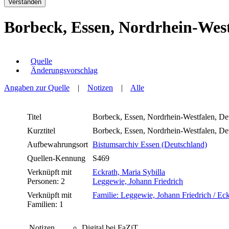
Verstanden
Borbeck, Essen, Nordrhein-Westf
Quelle
Änderungsvorschlag
Angaben zur Quelle
|
Notizen
|
Alle
Titel
Borbeck, Essen, Nordrhein-Westfalen, Deu
Kurztitel
Borbeck, Essen, Nordrhein-Westfalen, Deu
Aufbewahrungsort
Bistumsarchiv Essen (Deutschland)
Quellen-Kennung
S469
Verknüpft mit
Eckrath, Maria Sybilla
Personen: 2
Leggewie, Johann Friedrich
Verknüpft mit
Familie: Leggewie, Johann Friedrich / Eck
Familien: 1
Notizen
Digital bei FaZiT