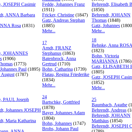
, JOSEPH Casimir
Fedde, Johannes Franz
Behrendt, Elisabeth 
(1911)
(1850)
dt, ANNA Barbara
Fricker, Christine
(1847)
Behrendt, JOHANN
Gatz, Andreas Stephan
Thomas
(1848)
 ANNA Rosa
(1831)
(1885)
Gatz, Johannes
(1800
Mehr...
Mehr...
18
17
Behnke, Anna ROS
Arndt, FRANZ
(1823)
e, JOHANNES
Stephanus
(1863)
Bohn, Victoria
s
(1906)
Batenbrock, Anna
MARIANNA
(1786)
Thomas
(1773)
Gertrud
(1710)
Gatz, ELISABETH B
 Johannes Paul
(1895)
Bohn, Catharina
(1739)
(1805)
 August
(1787)
Flatau, Regina Friederike
Gatz, JOSEPH Casim
(1834)
(1852)
Mehr...
Mehr...
24
, PAUL Joseph
25
Bartschke, Gottfried
Baumbach, Agathe
(1
(1878)
dt, Johannes JOSEPH
Behrendt, Andreas
(1
Bayer, Johannes Adam
Behrendt, JOHANN
(1804)
dt, Maria Katharina
Matthäus
(1854)
Bohn, Johannes
(1747)
Behrendt, JOSEPH C
Brohs, Johann Paul
mann, ANNA
(1789)