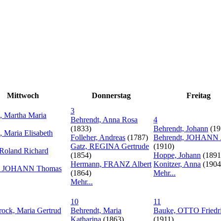
Mittwoch
Donnerstag
Freitag
3
, Martha Maria
Behrendt, Anna Rosa
4
(1833)
Behrendt, Johann
(19
, Maria Elisabeth
Folleher, Andreas
(1787)
Behrendt, JOHANN 
Gatz, REGINA Gertrude
(1910)
 Roland Richard
(1854)
Hoppe, Johann
(1891
Hermann, FRANZ Albert
Konitzer, Anna
(1904
e, JOHANN Thomas
(1864)
Mehr...
Mehr...
10
11
rock, Maria Gertrud
Behrendt, Maria
Bauke, OTTO Friedr
Katharina
(1863)
(1911)