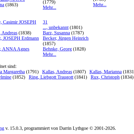
(1779)
ina
(1863)
Mehr...
Mehr...
, Casimir JOSEPH
31
..., unbekannt
(1801)
, Andreas
(1838)
Barz, Susanna
(1787)
t, JOSEPH Erdmann
Becker, Jürgen Heinrich
(1857)
r, ANNA Agnes
Behnke, Georg
(1828)
Mehr...
net sind:
ia Margaretha
(1791)
Kallas, Andreas
(1807)
Kallas, Marianna
(1831
elmine
(1852)
Ring, Liebgott Traugott
(1841)
Rux, Christoph
(1834)
ing
v. 15.0.3, programmiert von Darrin Lythgoe © 2001-2026.