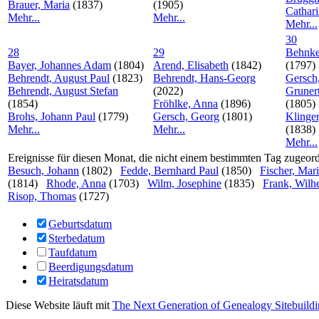
Brauer, Maria
(1837)
(1905)
Cathar
Mehr...
Mehr...
Mehr...
30
28
29
Behnke
Bayer, Johannes Adam
(1804)
Arend, Elisabeth
(1842)
(1797)
Behrendt, August Paul
(1823)
Behrendt, Hans-Georg
Gersch
Behrendt, August Stefan
(2022)
Gruner
(1854)
Fröhlke, Anna
(1896)
(1805)
Brohs, Johann Paul
(1779)
Gersch, Georg
(1801)
Klinge
Mehr...
Mehr...
(1838)
Mehr...
Ereignisse für diesen Monat, die nicht einem bestimmten Tag zugeord
Besuch, Johann
(1802)
Fedde, Bernhard Paul
(1850)
Fischer, Mar
(1814)
Rhode, Anna
(1703)
Wilm, Josephine
(1835)
Frank, Wilh
Risop, Thomas
(1727)
Geburtsdatum
Sterbedatum
Taufdatum
Beerdigungsdatum
Heiratsdatum
Diese Website läuft mit
The Next Generation of Genealogy Sitebuild