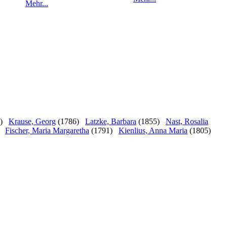
Mehr...
)
Krause, Georg
(1786)
Latzke, Barbara
(1855)
Nast, Rosalia
Fischer, Maria Margaretha
(1791)
Kienlius, Anna Maria
(1805)