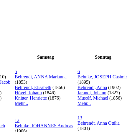
Samstag
Sonntag
5
6
10)
Behrendt, ANNA Marianna
Behnke, JOSEPH Casimir
Jacob
(1853)
(1895)
Behrendt, Elisabeth
(1866)
Behrendt, Anna
(1902)
)
Hövel, Johann
(1846)
Jarandt, Johann
(1827)
)
Knitter, Henriette
(1876)
Musolf, Michael
(1856)
Mehr...
Mehr...
13
12
Behrendt, Anna Ottilia
ich
Behnke, JOHANNES Andreas
(1801)
(1906)