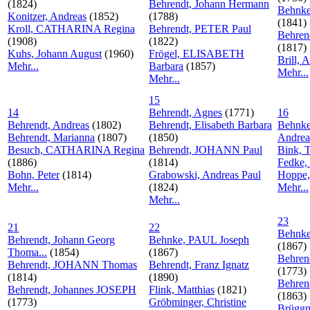
(1824)
Behrendt, Johann Hermann
Behnke
Konitzer, Andreas
(1852)
(1788)
(1841)
Kroll, CATHARINA Regina
Behrendt, PETER Paul
Behren
(1908)
(1822)
(1817)
Kuhs, Johann August
(1960)
Frögel, ELISABETH
Brill,
Mehr...
Barbara
(1857)
Mehr...
Mehr...
15
14
Behrendt, Agnes
(1771)
16
Behrendt, Andreas
(1802)
Behrendt, Elisabeth Barbara
Behnk
Behrendt, Marianna
(1807)
(1850)
Andrea
Besuch, CATHARINA Regina
Behrendt, JOHANN Paul
Bink, 
(1886)
(1814)
Fedke,
Bohn, Peter
(1814)
Grabowski, Andreas Paul
Hoppe,
Mehr...
(1824)
Mehr...
Mehr...
23
21
22
Behnke
Behrendt, Johann Georg
Behnke, PAUL Joseph
(1867)
Thoma...
(1854)
(1867)
Behren
Behrendt, JOHANN Thomas
Behrendt, Franz Ignatz
(1773)
(1814)
(1890)
Behren
Behrendt, Johannes JOSEPH
Flink, Matthias
(1821)
(1863)
(1773)
Gröbminger, Christine
Brügg