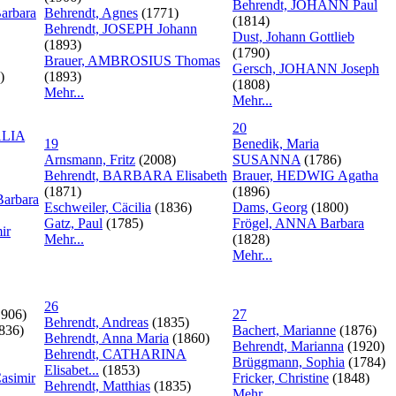
Behrendt, JOHANN Paul
Barbara
Behrendt, Agnes
(1771)
(1814)
Behrendt, JOSEPH Johann
Dust, Johann Gottlieb
(1893)
(1790)
Brauer, AMBROSIUS Thomas
Gersch, JOHANN Joseph
)
(1893)
(1808)
Mehr...
Mehr...
20
ALIA
19
Benedik, Maria
Arnsmann, Fritz
(2008)
SUSANNA
(1786)
Behrendt, BARBARA Elisabeth
Brauer, HEDWIG Agatha
(1871)
(1896)
arbara
Eschweiler, Cäcilia
(1836)
Dams, Georg
(1800)
Gatz, Paul
(1785)
Frögel, ANNA Barbara
ir
Mehr...
(1828)
Mehr...
26
906)
27
Behrendt, Andreas
(1835)
836)
Bachert, Marianne
(1876)
Behrendt, Anna Maria
(1860)
Behrendt, Marianna
(1920)
Behrendt, CATHARINA
Brüggmann, Sophia
(1784)
Elisabet...
(1853)
asimir
Fricker, Christine
(1848)
Behrendt, Matthias
(1835)
Mehr...